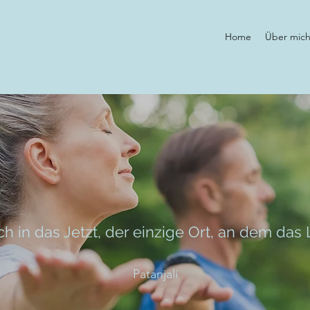
Home
Über mic
ch in das Jetzt, der einzige Ort, an dem das L
Patanjali